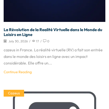
La Révolution de la Realité Virtuelle dans le Monde du
Loisirs en Ligne
July 30, 2026
/
17
/
0
cazeus in France. La réalité virtuelle (RV) a fait son entrée
dans le monde des loisirs en ligne avec un impact
considérable. Elle offre un...
Continue Reading
Cazeus